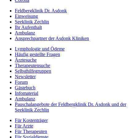
Corona
Feldbergklinik Dr. Asdonk
Einweisung
Seeklinik Zechlin
Ihr Aufenthalt
Ambulanz
Ansprechpartner der Asdonk Kliniken
Lymphologie und Ödeme
Häufig gestellte Fragen
Ärztesuche
Therapeutensuche
Selbsthilfegruppen
Newsletter
Forum
Gästebuch
Infomaterial
Ambulanz
Pauschalangebote der Feldbergklinik Dr. Asdonk und der
Seeklinik Zechlin
Für Kostenträger
Für Arzte
Für Therapeuten
Für Sozialdienste