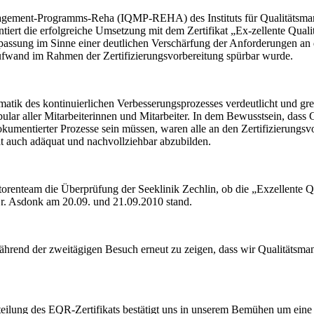
management-Programms-Reha (IQMP-REHA) des Instituts für Qualitätsm
rt die erfolgreiche Umsetzung mit dem Zertifikat „Ex-zellente Quali
sung im Sinne einer deutlichen Verschärfung der Anforderungen an 
ufwand im Rahmen der Zertifizierungsvorbereitung spürbar wurde.
 des kontinuierlichen Verbesserungsprozesses verdeutlicht und greifb
aller Mitarbeiterinnen und Mitarbeiter. In dem Bewusstsein, dass Gut
dokumentierter Prozesse sein müssen, waren alle an den Zertifizierungs
t auch adäquat und nachvollziehbar abzubilden.
orenteam die Überprüfung der Seeklinik Zechlin, ob die „Exzellente Qu
 Dr. Asdonk am 20.09. und 21.09.2010 stand.
 während der zweitägigen Besuch erneut zu zeigen, dass wir Qualitätsm
Erteilung des EQR-Zertifikats bestätigt uns in unserem Bemühen um ein