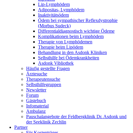
Lip-Lymphödem
Adipositas- Lymphödem
Inaktivitätsödem
Ödem bei sympathischer Reflexdystrophie
(Morbus Sudeck)
Differentialdiagnostisch wichtige Ödeme
Komplikationen beim Lymphödem
Therapie von Lymphödemen
Therapie beim Lipödem
Behandlung in den Asdonk Kliniken
Selbsthilfe bei Ödemkrankheiten
Asdonk Vibliothek
Häufig gestellte Fragen
Ärztesuche
Therapeutensuche
Selbsthilfegruppen
Newsletter
Forum
Gästebuch
Infomaterial
Ambulanz
Pauschalangebote der Feldbergklinik Dr. Asdonk und
der Seeklinik Zechlin
Partner
Für Kostenträger