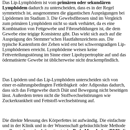
Das Lip-Lymphödem ist vom
primären oder sekundären
Lymphödem
dadurch zu unterscheiden, dass es in der Regel
symmetrisch ist, ausgenommen die gigantischen Ausprägungen bei
Lipödemen im Stadium 3. Die Gewebsfibrosen sind im Vergleich
zum primären Lymphödem nicht so stark verhärtet, da es eine
Kombination von Fettgewebe und Fibrosebildungen ist, die dem
Gewebe eine teigige Konsistenz gibt. Das wirkt sich auch auf die
Ausprägung des Stemmer‘schen Hautfaltenzeichens aus. Die
typische Kastenform der Zehen wird erst bei schwerstgradigen Lip-
Lymphödemen erreicht. Lymphödeme weisen keine
Fettverteilungsstörung im Sinne einer Lipohypertrophie auf und das
ödematisierte Gewebe ist üblicherweise nicht druckempfindlich.
Das Lipödem und das Lip-Lymphödem unterscheiden sich von
einer er-nährungsbedingten Fettleibigkeit oder Adipositas dadurch,
dass sich das Fettgewebe durch Diät und Bewegung nicht beseitigen
lässt. Außerdem treten nicht die Stoffwechselstörungen wie
Zuckerkrankheit und Fettstoff-wechselstörung auf.
Die direkte Messung des Körperfettes ist aufwändig. Die einfachste
und in der Klinik und in der Wissenschaft gebräuchlichste Methode