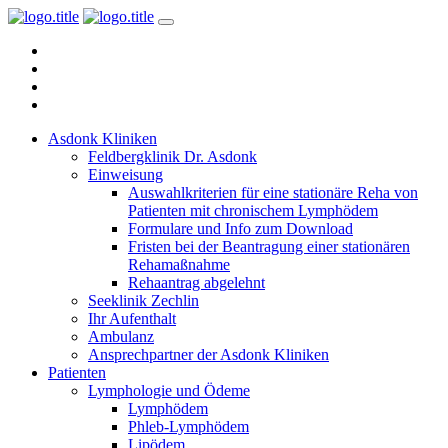
Asdonk Kliniken
Feldbergklinik Dr. Asdonk
Einweisung
Auswahlkriterien für eine stationäre Reha von
Patienten mit chronischem Lymphödem
Formulare und Info zum Download
Fristen bei der Beantragung einer stationären
Rehamaßnahme
Rehaantrag abgelehnt
Seeklinik Zechlin
Ihr Aufenthalt
Ambulanz
Ansprechpartner der Asdonk Kliniken
Patienten
Lymphologie und Ödeme
Lymphödem
Phleb-Lymphödem
Lipödem