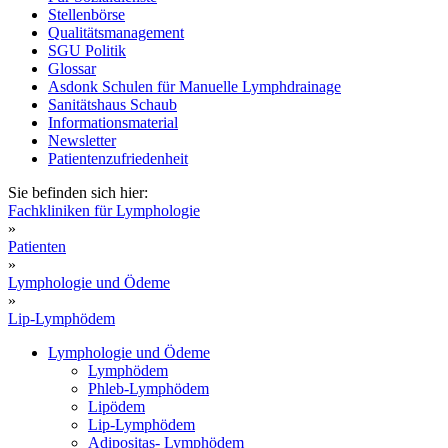
Stellenbörse
Qualitätsmanagement
SGU Politik
Glossar
Asdonk Schulen für Manuelle Lymphdrainage
Sanitätshaus Schaub
Informationsmaterial
Newsletter
Patientenzufriedenheit
Sie befinden sich hier:
Fachkliniken für Lymphologie
»
Patienten
»
Lymphologie und Ödeme
»
Lip-Lymphödem
Lymphologie und Ödeme
Lymphödem
Phleb-Lymphödem
Lipödem
Lip-Lymphödem
Adipositas- Lymphödem