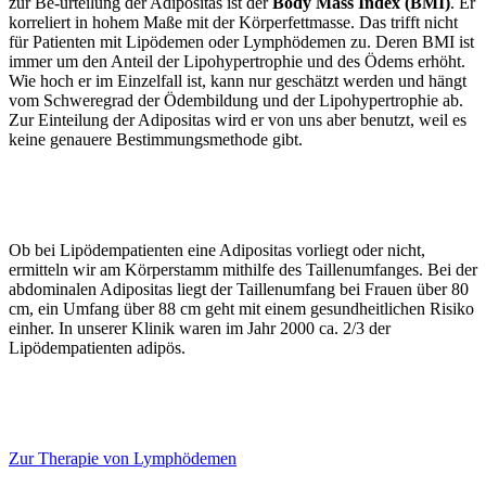
zur Be-urteilung der Adipositas ist der
Body Mass Index (BMI)
. Er
korreliert in hohem Maße mit der Körperfettmasse. Das trifft nicht
für Patienten mit Lipödemen oder Lymphödemen zu. Deren BMI ist
immer um den Anteil der Lipohypertrophie und des Ödems erhöht.
Wie hoch er im Einzelfall ist, kann nur geschätzt werden und hängt
vom Schweregrad der Ödembildung und der Lipohypertrophie ab.
Zur Einteilung der Adipositas wird er von uns aber benutzt, weil es
keine genauere Bestimmungsmethode gibt.
Ob bei Lipödempatienten eine Adipositas vorliegt oder nicht,
ermitteln wir am Körperstamm mithilfe des
Taillenumfanges
. Bei der
abdominalen Adipositas liegt der Taillenumfang bei Frauen über 80
cm, ein Umfang über 88 cm geht mit einem gesundheitlichen Risiko
einher. In unserer Klinik waren im Jahr 2000 ca. 2/3 der
Lipödempatienten adipös.
Zur Therapie von Lymphödemen