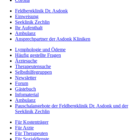
Corona
Feldbergklinik Dr. Asdonk
Einweisung
Seeklinik Zechlin
Ihr Aufenthalt
Ambulanz
Ansprechpartner der Asdonk Kliniken
Lymphologie und Ödeme
Häufig gestellte Fragen
Ärztesuche
Therapeutensuche
Selbsthilfegruppen
Newsletter
Forum
Gästebuch
Infomaterial
Ambulanz
Pauschalangebote der Feldbergklinik Dr. Asdonk und der
Seeklinik Zechlin
Für Kostenträger
Für Arzte
Für Therapeuten
Für Sozialdienste