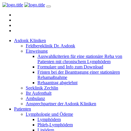
Asdonk Kliniken
Feldbergklinik Dr. Asdonk
Einweisung
Auswahlkriterien für eine stationäre Reha von
Patienten mit chronischem Lymphödem
Formulare und Info zum Download
Fristen bei der Beantragung einer stationären
Rehamaßnahme
Rehaantrag abgelehnt
Seeklinik Zechlin
Ihr Aufenthalt
Ambulanz
Ansprechpartner der Asdonk Kliniken
Patienten
Lymphologie und Ödeme
Lymphödem
Phleb-Lymphödem
Lipödem