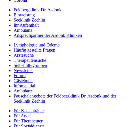
Corona
Feldbergklinik Dr. Asdonk
Einweisung
Seeklinik Zechlin
Ihr Aufenthalt
Ambulanz
Ansprechpartner der Asdonk Kliniken
Lymphologie und Ödeme
Häufig gestellte Fragen
Ärztesuche
Therapeutensuche
Selbsthilfegruppen
Newsletter
Forum
Gästebuch
Infomaterial
Ambulanz
Pauschalangebote der Feldbergklinik Dr. Asdonk und der
Seeklinik Zechlin
Für Kostenträger
Für Arzte
Für Therapeuten
Für Sozialdienste